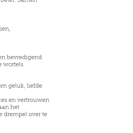
f beter. Samen
ien,
 en bevredigend
e wortels.
om geluk, liefde
oces en vertrouwen
aan het
e drempel over te