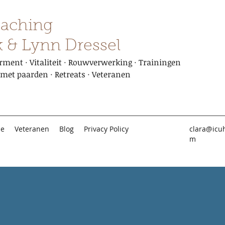
aching
k & Lynn Dressel
ment · Vitaliteit · Rouwverwerking · Trainingen
met paarden · Retreats · Veteranen
be
Veteranen
Blog
Privacy Policy
clara@icu
m