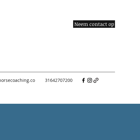
Neem contact op
horsecoaching.co
31642707200