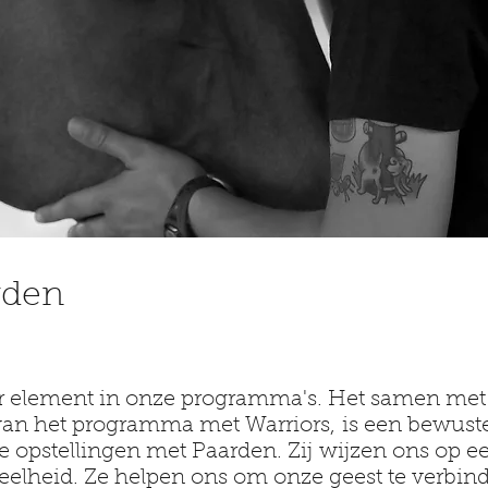
rden
er element in onze programma's. Het samen met
an het programma met Warriors, is een bewuste
 opstellingen met Paarden. Zij wijzen ons op e
eelheid. Ze helpen ons om onze geest te verbin