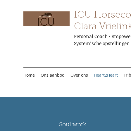
ICU Horseco
Clara Vrielin
Personal Coach · Empower
Systemische opstellingen 
Home
Ons aanbod
Over ons
Heart2Heart
Tri
Soul work