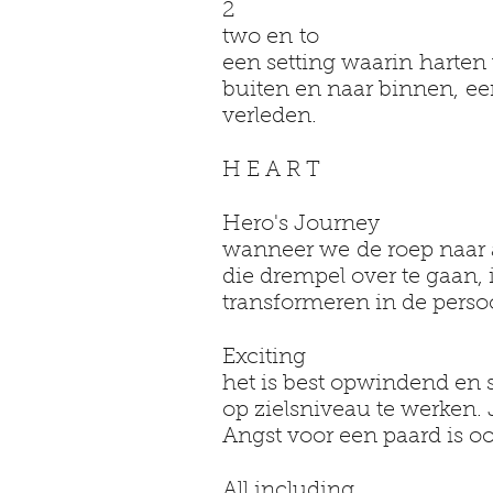
2
two en to
een setting waarin harten
buiten en naar binnen, ee
verleden.
H E A R T
Hero's Journey
wanneer we de roep naar a
die drempel over te gaan,
transformeren in de persoo
Exciting
het is best opwindend en
op zielsniveau te werken.
Angst voor een paard is 
All including